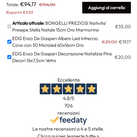
€94,17
Totale:
€104,00
Aggiungi al carrello
Risparmi €9,83
Articolo attuale:
BONGELLI PREZIOSI Nativita'
€55,00
Presepe Stella Natale 15cm Oro Marmorino
EDG Enzo De Gasperi Albero Led Intreccio
€29,00
€19,17
Cono con 30 Microled 60x16cm Oro
EDG Enzo De Gasperi Decorazione Natalizia Pino
€20,00
Decori 16x7,5cm Vetro
Eccellente
4,8
/5
706
recensioni
Le nostre recensioni a 4 e 5 stelle.
Clicca qui per leggerle tutte >