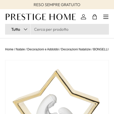
RESO SEMPRE GRATUITO
Passa ai contenuti
Accedi
Borsa
Cerca
Tipo prodotto
Tutto
Home
/
Natale
/
Decorazioni e Addobbi
/
Decorazioni Natalizie
/
BONGELLI PREZ
Passa alle informazioni sul prodotto