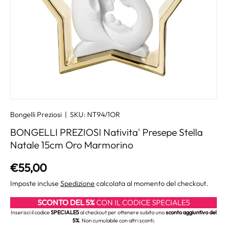
Bongelli Preziosi
|
SKU:
NT94/1OR
BONGELLI PREZIOSI Nativita' Presepe Stella
Natale 15cm Oro Marmorino
Prezzo normale
€55,00
Imposte incluse
Spedizione
calcolata al momento del checkout.
SCONTO DEL 5%
CON IL CODICE SPECIALE5
Inserisci il codice
SPECIALE5
al checkout per ottenere subito uno
sconto aggiuntivo del
5%
. Non cumulabile con altri sconti.