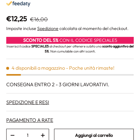
Prezzo normale
Prezzo di vendita
€12,25
€16,00
Imposte incluse
Spedizione
calcolata al momento del checkout.
SCONTO DEL 5%
CON IL CODICE SPECIALE5
Inserisci il codice
SPECIALE5
al checkout per ottenere subito uno
sconto aggiuntivo del
5%
. Non cumulabile con altri sconti.
4 disponibili a magazzino
- Poche unità rimaste!
CONSEGNA ENTRO 2 - 3 GIORNI LAVORATIVI.
SPEDIZIONE E RESI
PAGAMENTO A RATE
Q.tà
Aggiungi al carrello
Diminuire la quantità
Aumenta la quantità