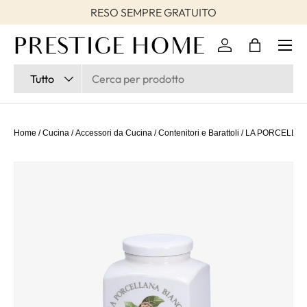
RESO SEMPRE GRATUITO
Passa ai contenuti
Accedi
Borsa
Cerca
Tipo prodotto
Tutto
Home
/
Cucina
/
Accessori da Cucina
/
Contenitori e Barattoli
/
LA PORCELLANA 
Passa alle informazioni sul prodotto